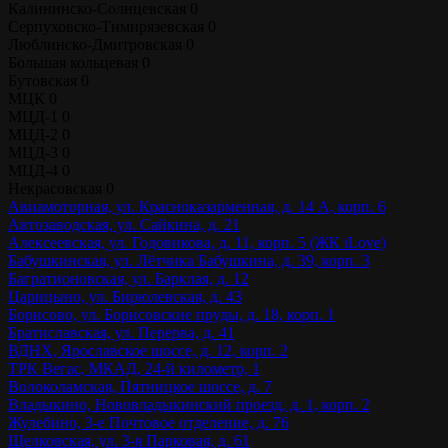
Калининско-Солнцевская
0
Серпуховско-Тимирязевская
0
Люблинско-Дмитровская
0
Большая кольцевая
0
Бутовская
0
МЦК
0
МЦД-1
0
МЦД-2
0
МЦД-3
0
МЦД-4
0
Некрасовская
0
Авиамоторная, ул. Красноказарменная, д. 14 А, корп. 6
Автозаводская, ул. Сайкина, д. 21
Алексеевская, ул. Годовикова, д. 11, корп. 5 (ЖК iLove)
Бабушкинская, ул. Лётчика Бабушкина, д. 39, корп. 3
Багратионовская, ул. Барклая, д. 12
Царицыно, ул. Бирюлевская, д. 43
Борисово, ул. Борисовские пруды, д. 18, корп. 1
Братиславская, ул. Перерва, д. 41
ВДНХ, Ярославское шоссе, д. 12, корп. 2
ТРК Вегас, МКАД, 24-й километр, 1
Волоколамская, Пятницкое шоссе, д. 7
Владыкино, Нововладыкинский проезд, д. 1, корп. 2
Жулебино, 3-е Почтовое отделение, д. 76
Щелковская, ул. 3-я Парковая, д. 61