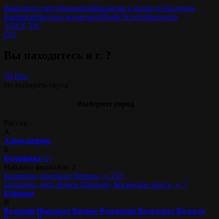
Выберите город
Франшиза
Вакансии в команду
Академия
Барберов
Магазин косметики
Прайс
Услуги
Контакты
YOUT
VK
GO
Вы находитесь в г.
?
Да
Нет
Не выбирать город
Выберите город
Россия
А
Александров
Б
Балашиха
(2)
Найдено филиалов: 2
Балашиха, проспект Ленина, д. 23/5
Балашиха, мкр. Новое Павлино, Косинское шоссе, д. 7
Боброво
В
Великий Новгород
Видное
Владимир
Волгоград
Вологда