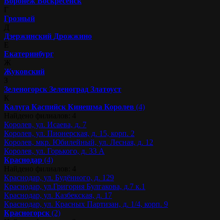
Воронеж
Воскресенск
Г
Грозный
Д
Дзержинский
Дрожжино
Е
Екатеринбург
Ж
Жуковский
З
Зеленогорск
Зеленоград
Златоуст
К
Калуга
Каспийск
Кинешма
Королев
(4)
Найдено филиалов: 4
Королев, ул. Исаева, д. 7
Королев, ул. Пионерская, д. 15, корп. 2
Королев, мкр. Юбилейный, ул. Лесная, д. 12
Королев, ул. Горького, д. 33 А
Краснодар
(4)
Найдено филиалов: 4
Краснодар, ул. Будённого, д. 129
Краснодар, ул.Григория Булгакова, д.7 к.1
Краснодар, ул. Казбекская, д. 17
Краснодар, ул. Красных Партизан, д. 1/4, корп. 9
Красногорск
(2)