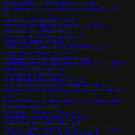
Кантемировская, ул. Москворечье, д. 4, корп. 6
ЖК Бунинские Луга, ул. Александры Монаховой, д. 88,
корп. 1
Коньково, ул. Профсоюзная, д. 109
Коптево, бульвар Матроса Железняка, д. 33, корп. 1
Котельники, ул. Кузьминская, д. 17
Лухмановская, ул. Святоозерская, д. 13
Медведково, проезд Дежнёва, д. 23
Полежаевская, Карамышевская набережная, д. 2 А
Некрасовка, ул. Недорубова, д. 28
Октябрьская, ул. Большая Якиманка, д. 32
Октябрьское Поле, ул. Народного Ополчения, д. 42, корп. 1
Отрадное, ул. Декабристов, д. 21
Печатники, ул. Шоссейная, д. 8
Проспект мира, ул. Гиляровского, д. 48
Преображенская площадь, ул. Преображенская, д. 5/7
Прокшино, ЖК Испанские кварталы, проспект Магеллана,
д. 4
Речной Вокзал, ул. Фестивальная, д. 11 (Код для входа на
территорию двора: 100#325)
Свиблово, ул. Снежная, д. 16, корп. 6
Селигерская, ул. Селигерская, д. 26, корп. 1
Семеновская, ул. Щербаковская, д. 58
Чертаново, Балаклавский проспект, вл. 5 а, стр. 12, этаж 2
Шелепиха, Шмитовский проезд, д. 39, корп. 1