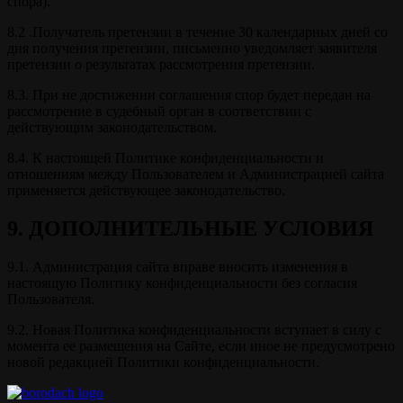
спора).
8.2 .Получатель претензии в течение 30 календарных дней со
дня получения претензии, письменно уведомляет заявителя
претензии о результатах рассмотрения претензии.
8.3. При не достижении соглашения спор будет передан на
рассмотрение в судебный орган в соответствии с
действующим законодательством.
8.4. К настоящей Политике конфиденциальности и
отношениям между Пользователем и Администрацией сайта
применяется действующее законодательство.
9. ДОПОЛНИТЕЛЬНЫЕ УСЛОВИЯ
9.1. Администрация сайта вправе вносить изменения в
настоящую Политику конфиденциальности без согласия
Пользователя.
9.2. Новая Политика конфиденциальности вступает в силу с
момента ее размещения на Сайте, если иное не предусмотрено
новой редакцией Политики конфиденциальности.