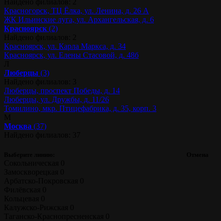
Найдено филиалов: 2
Красногорск, ТЦ Ёлка, ул. Ленина, д. 26 А
ЖК Ильинские луга, ул. Архангельская, д. 6
Красноярск
(2)
Найдено филиалов: 2
Красноярск, ул. Карла Маркса, д. 34
Красноярск, ул. Елены Стасовой, д. 48б
Л
Люберцы
(3)
Найдено филиалов: 3
Люберцы, проспект Победы, д. 14
Люберцы, ул. Дружбы, д. 11/26
Томилино, мкр. Птицефабрика, д. 35, корп. 3
М
Москва
(37)
Найдено филиалов: 37
Выберите линию:
Отмена
Сокольническая
0
Замоскворецкая
0
Арбатско-Покровская
0
Филёвская
0
Кольцевая
0
Калужско-Рижская
0
Таганско-Краснопресненская
0